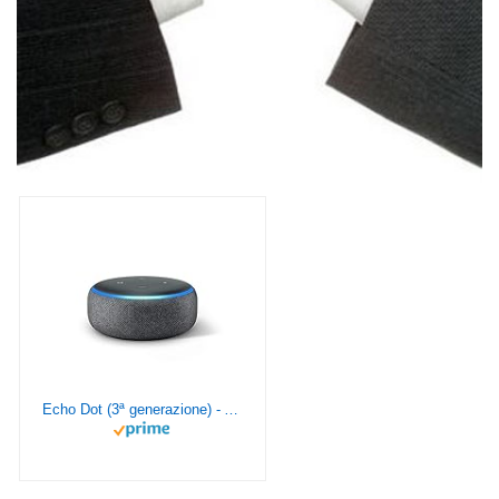
Echo Dot (3ª generazione) - Altoparlante intelligente con integrazione Alexa - Tessuto antracite